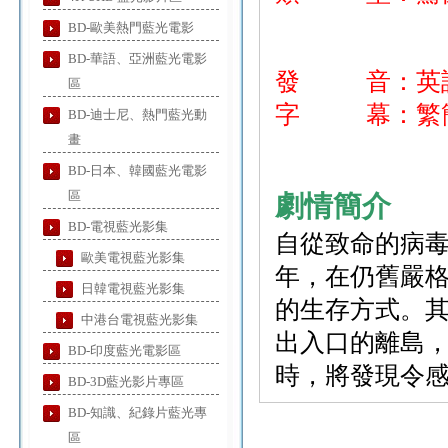
BD-歐美熱門藍光電影
BD-華語、亞洲藍光電影
發 音：英
區
字 幕：繁簡
BD-迪士尼、熱門藍光動
畫
BD-日本、韓國藍光電影
區
劇情簡介
BD-電視藍光影集
自從致命的病毒
歐美電視藍光影集
年，在仍舊嚴
日韓電視藍光影集
的生存方式。
中港台電視藍光影集
出入口的離島
BD-印度藍光電影區
時，將發現令
BD-3D藍光影片專區
BD-知識、紀錄片藍光專
區