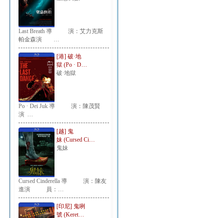
Last Breath 導 演：艾力克斯
帕金森演 …
[港] 破·地
獄 (Po · D…
破·地獄
Po · Dei Juk 導 演：陳茂賢
演 …
[越] 鬼
妹 (Cursed Ci…
鬼妹
Cursed Cinderella 導 演：陳友
進演 員：…
[印尼] 鬼咧
號 (Keret…