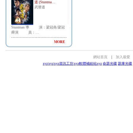
道 (Stuntma…
武替道
Stuntman 導 演：梁冠堯/梁冠
舜演 員：…
MORE
網站首頁
|
加入最愛
xyz
|
xyz
|
xyz資訊工坊
|
xyz軟體補給站
xyz
命題光碟
題庫光碟