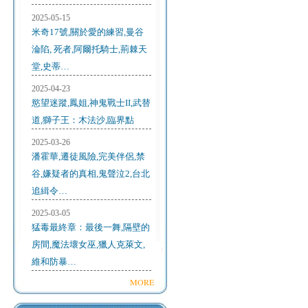
2025-05-15
米奇17號,關於愛的練習,曼谷
淪陷, 死者,阿爾托騎士,荊棘天
堂,史蒂…
2025-04-23
慾望迷蹤,鳳姐,神鬼戰士II,武替
道,獅子王：木法沙,臨界點
2025-03-26
潘霍華,遷徒風險,完美伴侶,禁
谷,嫌疑者的真相,鬼聲泣2,台北
追緝令…
2025-03-05
猛毒最終章：最後一舞,隔壁的
房間,魔法壞女巫,獵人克萊文,
維和防暴…
MORE