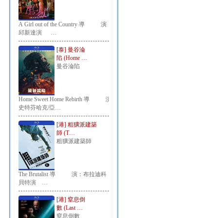
A Girl out of the Country 導 演：
邱新達演 …
[泰] 曼谷淪
陷 (Home …
曼谷淪陷
Home Sweet Home Rebirth 導 演：
史特芬哈克/亞…
[港] 粗獷派建築
師 (T…
粗獷派建築師
The Brutalist 導 演：布拉迪科
貝特演 …
[港] 窒息倒
數 (Last …
窒息倒數