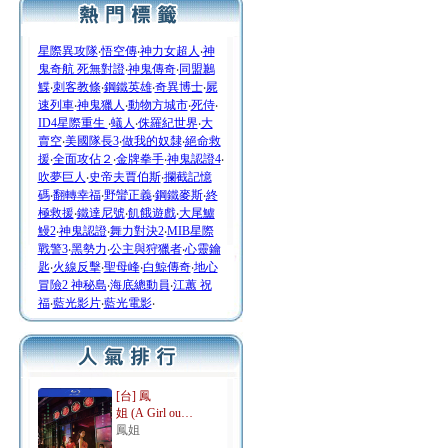
星際異攻隊
‧
悟空傳
‧
神力女超人
‧
神
鬼奇航 死無對證
‧
神鬼傳奇
‧
同盟鶼
鰈
‧
刺客教條
‧
鋼鐵英雄
‧
奇異博士
‧
屍
速列車
‧
神鬼獵人
‧
動物方城市
‧
死侍
‧
ID4星際重生
‧
蟻人
‧
侏羅紀世界
‧
大
賣空
‧
美國隊長3
‧
做我的奴隸
‧
絕命救
援
‧
全面攻佔２
‧
金牌拳手
‧
神鬼認證4
‧
吹夢巨人
‧
史帝夫賈伯斯
‧
攔截記憶
碼
‧
翻轉幸福
‧
野蠻正義
‧
鋼鐵麥斯
‧
終
極救援
‧
鐵達尼號
‧
飢餓遊戲
‧
大尾鱸
鰻2
‧
神鬼認證
‧
舞力對決2
‧
MIB星際
戰警3
‧
黑勢力
‧
公主與狩獵者
‧
心靈鑰
匙
‧
火線反擊
‧
聖母峰
‧
白鯨傳奇
‧
地心
冒險2 神秘島
‧
海底總動員
‧
江蕙 祝
福
‧
藍光影片
‧
藍光電影
‧
[台] 鳳
姐 (A Girl ou…
鳳姐