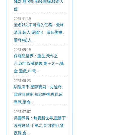
陣欸,無名指,戰疫前線,捍衛天
使
2025-11-19
無名弒2,不可能的任務：最終
清算,超人,厲陰宅：最終聖事,
驚奇4超人…
2025-09-19
侏羅紀世界：重生,天作之
合,28年毀滅倒數,萬王之王,獵
金·遊戲,F1電…
2025-08-23
馴龍高手,星際寶貝：史迪奇,
雷霆特攻隊,無線殺機,復仇反
擊戰,絕命…
2025-07-07
美國隊長：無畏新世界,屋簷下
沒有煙硝,千里馬,直到黎明,禁
夜屍,會…