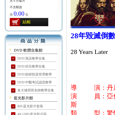
共 0 片碟片
不含郵資
0.00
共
元
結帳
28年毀滅倒
DVD 軟體合集館
28 Years Later
DVD 英語教學合集
DVD 幼兒教學合集
DVD 財經投資管理教學
DVD 中醫考試認證教學
導 演：丹
各大補習班名師教學合集
演 員：亞倫泰
藍光影片館
斯
BD-蓝光影片套装
類 型：驚悚
4K UHD 藍光影片區