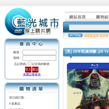
星際異攻隊
悟空傳
[英] 28年毀滅倒數 (28 Year
帳號：
密碼：
忘記密碼 |
記住我的帳號
免費註冊會員
您已經訂購：
0 套產品