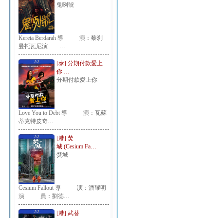
鬼咧號
Kereta Berdarah 導 演：黎刹
曼托瓦尼演 …
[泰] 分期付款愛上
你 …
分期付款愛上你
Love You to Debt 導 演：瓦蘇
蒂克特皮奇…
[港] 焚
城 (Cesium Fa…
焚城
Cesium Fallout 導 演：潘耀明
演 員：劉德…
[港] 武替