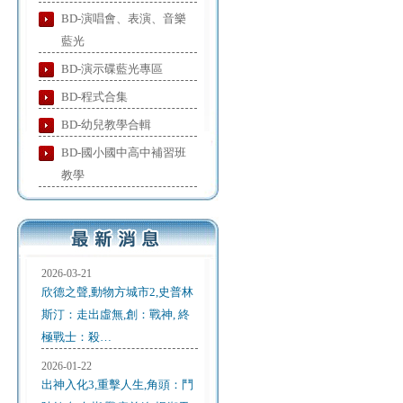
BD-演唱會、表演、音樂
藍光
BD-演示碟藍光專區
BD-程式合集
BD-幼兒教學合輯
BD-國小國中高中補習班
教學
2026-03-21
欣德之聲,動物方城市2,史普林
斯汀：走出虛無,創：戰神, 終
極戰士：殺…
2026-01-22
出神入化3,重擊人生,角頭：鬥