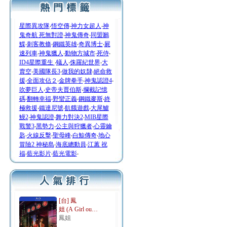
星際異攻隊
‧
悟空傳
‧
神力女超人
‧
神
鬼奇航 死無對證
‧
神鬼傳奇
‧
同盟鶼
鰈
‧
刺客教條
‧
鋼鐵英雄
‧
奇異博士
‧
屍
速列車
‧
神鬼獵人
‧
動物方城市
‧
死侍
‧
ID4星際重生
‧
蟻人
‧
侏羅紀世界
‧
大
賣空
‧
美國隊長3
‧
做我的奴隸
‧
絕命救
援
‧
全面攻佔２
‧
金牌拳手
‧
神鬼認證4
‧
吹夢巨人
‧
史帝夫賈伯斯
‧
攔截記憶
碼
‧
翻轉幸福
‧
野蠻正義
‧
鋼鐵麥斯
‧
終
極救援
‧
鐵達尼號
‧
飢餓遊戲
‧
大尾鱸
鰻2
‧
神鬼認證
‧
舞力對決2
‧
MIB星際
戰警3
‧
黑勢力
‧
公主與狩獵者
‧
心靈鑰
匙
‧
火線反擊
‧
聖母峰
‧
白鯨傳奇
‧
地心
冒險2 神秘島
‧
海底總動員
‧
江蕙 祝
福
‧
藍光影片
‧
藍光電影
‧
[台] 鳳
姐 (A Girl ou…
鳳姐