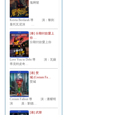
鬼咧號
Kereta Berdarah 導 演：黎刹
曼托瓦尼演 …
[泰] 分期付款愛上
你 …
分期付款愛上你
Love You to Debt 導 演：瓦蘇
蒂克特皮奇…
[港] 焚
城 (Cesium Fa…
焚城
Cesium Fallout 導 演：潘耀明
演 員：劉德…
[港] 武替