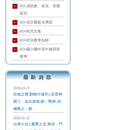
BD-演唱會、表演、音樂
藍光
BD-演示碟藍光專區
BD-程式合集
BD-幼兒教學合輯
BD-國小國中高中補習班
教學
2026-03-21
欣德之聲,動物方城市2,史普林
斯汀：走出虛無,創：戰神, 終
極戰士：殺…
2026-01-22
出神入化3,重擊人生,角頭：鬥