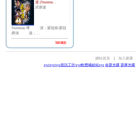
道 (Stuntma…
武替道
Stuntman 導 演：梁冠堯/梁冠
舜演 員：…
MORE
網站首頁
|
加入最愛
xyz
|
xyz
|
xyz資訊工坊
|
xyz軟體補給站
xyz
命題光碟
題庫光碟