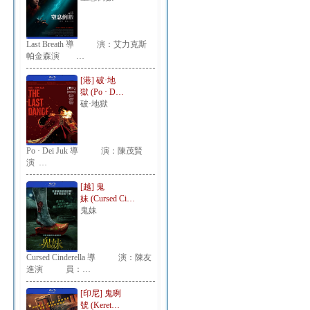
Last Breath 導 演：艾力克斯
帕金森演 …
[港] 破·地
獄 (Po · D…
破·地獄
Po · Dei Juk 導 演：陳茂賢
演 …
[越] 鬼
妹 (Cursed Ci…
鬼妹
Cursed Cinderella 導 演：陳友
進演 員：…
[印尼] 鬼咧
號 (Keret…