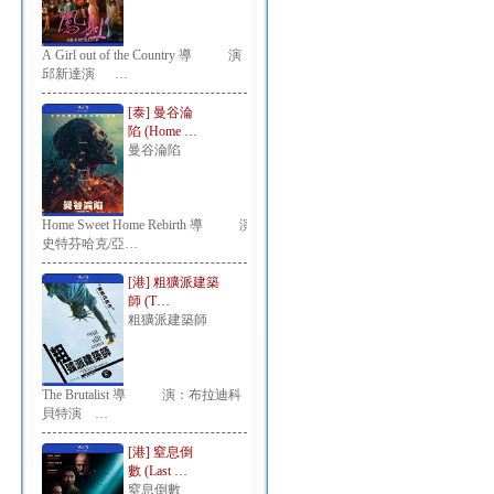
A Girl out of the Country 導 演：
邱新達演 …
[泰] 曼谷淪
陷 (Home …
曼谷淪陷
Home Sweet Home Rebirth 導 演：
史特芬哈克/亞…
[港] 粗獷派建築
師 (T…
粗獷派建築師
The Brutalist 導 演：布拉迪科
貝特演 …
[港] 窒息倒
數 (Last …
窒息倒數