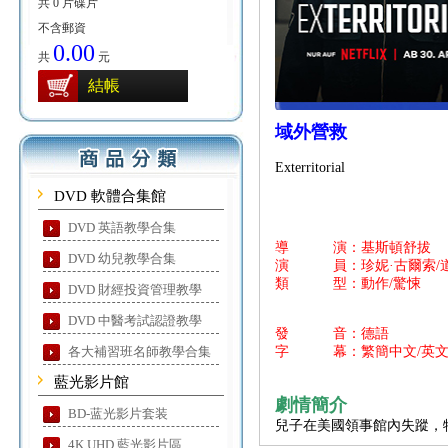
共 0 片碟片
不含郵資
0.00
共
元
結帳
域外營救
Exterritorial
DVD 軟體合集館
DVD 英語教學合集
導 演：基斯頓舒拔
DVD 幼兒教學合集
演 員：珍妮·古爾索/道格
類 型：動作/驚悚
DVD 財經投資管理教學
DVD 中醫考試認證教學
發 音：德語
各大補習班名師教學合集
字 幕：繁簡中文/英
藍光影片館
劇情簡介
BD-蓝光影片套装
兒子在美國領事館內失蹤，
4K UHD 藍光影片區