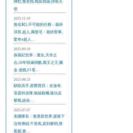
陣欸,無名指,戰疫前線,捍衛天
使
2025-11-19
無名弒2,不可能的任務：最終
清算,超人,厲陰宅：最終聖事,
驚奇4超人…
2025-09-19
侏羅紀世界：重生,天作之
合,28年毀滅倒數,萬王之王,獵
金·遊戲,F1電…
2025-08-23
馴龍高手,星際寶貝：史迪奇,
雷霆特攻隊,無線殺機,復仇反
擊戰,絕命…
2025-07-07
美國隊長：無畏新世界,屋簷下
沒有煙硝,千里馬,直到黎明,禁
夜屍,會…