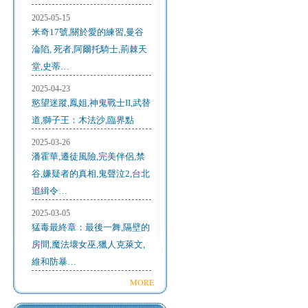
2025-05-15
米奇17號,關於愛的練習,曼谷
淪陷, 死者,阿爾托騎士,荊棘天
堂,史蒂…
2025-04-23
慾望迷蹤,鳳姐,神鬼戰士II,武替
道,獅子王：木法沙,臨界點
2025-03-26
潘霍華,遷徒風險,完美伴侶,禁
谷,嫌疑者的真相,鬼聲泣2,台北
追緝令…
2025-03-05
猛毒最終章：最後一舞,隔壁的
房間,魔法壞女巫,獵人克萊文,
維和防暴…
MORE