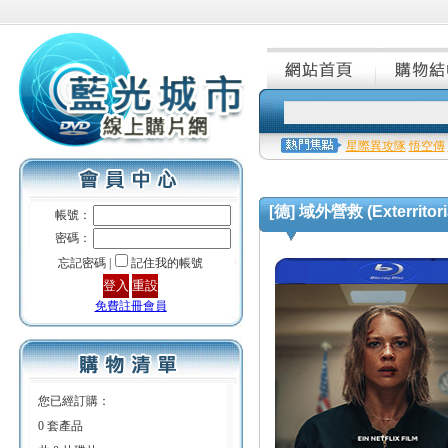
星際異攻隊
悟空傳
[德] 域外營救 (Exterritoria
帳號：
密碼：
忘記密碼 |
記住我的帳號
免費註冊會員
您已經訂購：
0 套產品