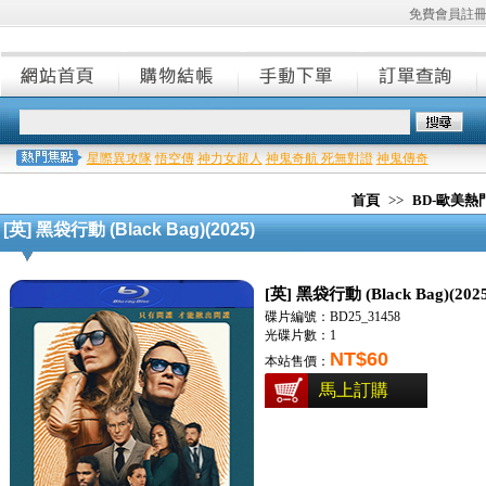
免費會員註
星際異攻隊
悟空傳
神力女超人
神鬼奇航 死無對證
神鬼傳奇
首頁
>>
BD-歐美
[英] 黑袋行動 (Black Bag)(2025)
[英] 黑袋行動 (Black Bag)(2025
碟片編號：BD25_31458
光碟片數：1
NT$60
本站售價：
馬上訂購