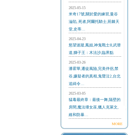
2025-05-15
米奇17號,關於愛的練習,曼谷
淪陷, 死者,阿爾托騎士,荊棘天
堂,史蒂…
2025-04-23
慾望迷蹤,鳳姐,神鬼戰士II,武替
道,獅子王：木法沙,臨界點
2025-03-26
潘霍華,遷徒風險,完美伴侶,禁
谷,嫌疑者的真相,鬼聲泣2,台北
追緝令…
2025-03-05
猛毒最終章：最後一舞,隔壁的
房間,魔法壞女巫,獵人克萊文,
維和防暴…
MORE