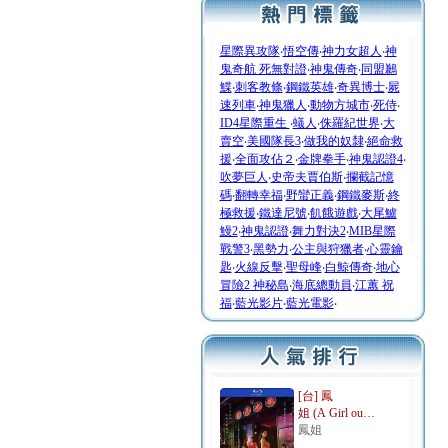
星際異攻隊
‧
悟空傳
‧
神力女超人
‧
神
鬼奇航 死無對證
‧
神鬼傳奇
‧
同盟鶼
鰈
‧
刺客教條
‧
鋼鐵英雄
‧
奇異博士
‧
屍
速列車
‧
神鬼獵人
‧
動物方城市
‧
死侍
‧
ID4星際重生
‧
蟻人
‧
侏羅紀世界
‧
大
賣空
‧
美國隊長3
‧
做我的奴隸
‧
絕命救
援
‧
全面攻佔２
‧
金牌拳手
‧
神鬼認證4
‧
吹夢巨人
‧
史帝夫賈伯斯
‧
攔截記憶
碼
‧
翻轉幸福
‧
野蠻正義
‧
鋼鐵麥斯
‧
終
極救援
‧
鐵達尼號
‧
飢餓遊戲
‧
大尾鱸
鰻2
‧
神鬼認證
‧
舞力對決2
‧
MIB星際
戰警3
‧
黑勢力
‧
公主與狩獵者
‧
心靈鑰
匙
‧
火線反擊
‧
聖母峰
‧
白鯨傳奇
‧
地心
冒險2 神秘島
‧
海底總動員
‧
江蕙 祝
福
‧
藍光影片
‧
藍光電影
‧
[台] 鳳
姐 (A Girl ou…
鳳姐