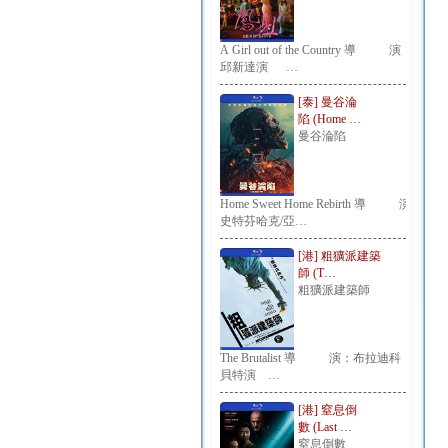
A Girl out of the Country 導 演：
邱新達演 …
[泰] 曼谷淪
陷 (Home …
曼谷淪陷
Home Sweet Home Rebirth 導 演：
史特芬哈克/亞…
[港] 粗獷派建築
師 (T…
粗獷派建築師
The Brutalist 導 演：布拉迪科
貝特演 …
[港] 窒息倒
數 (Last …
窒息倒數