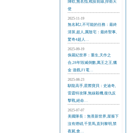
陣欸,無名指,戰疫前線,捍衛天
使
2025-11-19
無名弒2,不可能的任務：最終
清算,超人,厲陰宅：最終聖事,
驚奇4超人…
2025-09-19
侏羅紀世界：重生,天作之
合,28年毀滅倒數,萬王之王,獵
金·遊戲,F1電…
2025-08-23
馴龍高手,星際寶貝：史迪奇,
雷霆特攻隊,無線殺機,復仇反
擊戰,絕命…
2025-07-07
美國隊長：無畏新世界,屋簷下
沒有煙硝,千里馬,直到黎明,禁
夜屍,會…