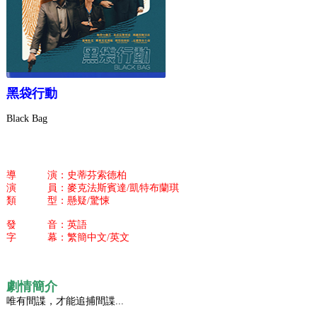
黑袋行動
Black Bag
導 演：史蒂芬索德柏
演 員：麥克法斯賓達/凱特布蘭琪
類 型：懸疑/驚悚
發 音：英語
字 幕：繁簡中文/英文
劇情簡介
唯有間諜，才能追捕間諜...