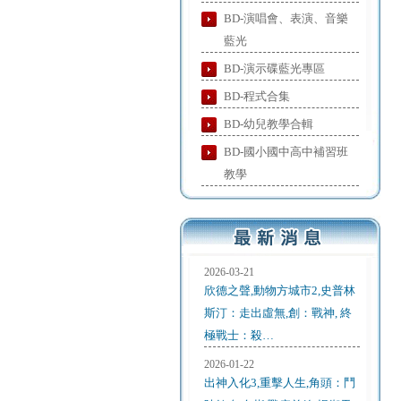
BD-演唱會、表演、音樂
藍光
BD-演示碟藍光專區
BD-程式合集
BD-幼兒教學合輯
BD-國小國中高中補習班
教學
2026-03-21
欣德之聲,動物方城市2,史普林
斯汀：走出虛無,創：戰神, 終
極戰士：殺…
2026-01-22
出神入化3,重擊人生,角頭：鬥