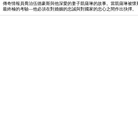
傳奇情報員喬治伍德豪斯與他深愛的妻子凱薩琳的故事。當凱薩琳被懷
最終極的考驗—他必須在對婚姻的忠誠與對國家的忠心之間作出抉擇。