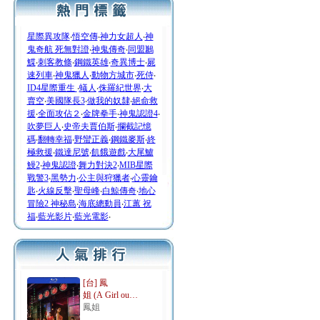
星際異攻隊
‧
悟空傳
‧
神力女超人
‧
神
鬼奇航 死無對證
‧
神鬼傳奇
‧
同盟鶼
鰈
‧
刺客教條
‧
鋼鐵英雄
‧
奇異博士
‧
屍
速列車
‧
神鬼獵人
‧
動物方城市
‧
死侍
‧
ID4星際重生
‧
蟻人
‧
侏羅紀世界
‧
大
賣空
‧
美國隊長3
‧
做我的奴隸
‧
絕命救
援
‧
全面攻佔２
‧
金牌拳手
‧
神鬼認證4
‧
吹夢巨人
‧
史帝夫賈伯斯
‧
攔截記憶
碼
‧
翻轉幸福
‧
野蠻正義
‧
鋼鐵麥斯
‧
終
極救援
‧
鐵達尼號
‧
飢餓遊戲
‧
大尾鱸
鰻2
‧
神鬼認證
‧
舞力對決2
‧
MIB星際
戰警3
‧
黑勢力
‧
公主與狩獵者
‧
心靈鑰
匙
‧
火線反擊
‧
聖母峰
‧
白鯨傳奇
‧
地心
冒險2 神秘島
‧
海底總動員
‧
江蕙 祝
福
‧
藍光影片
‧
藍光電影
‧
[台] 鳳
姐 (A Girl ou…
鳳姐