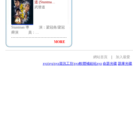
道 (Stuntma…
武替道
Stuntman 導 演：梁冠堯/梁冠
舜演 員：…
MORE
網站首頁
|
加入最愛
xyz
|
xyz
|
xyz資訊工坊
|
xyz軟體補給站
xyz
命題光碟
題庫光碟