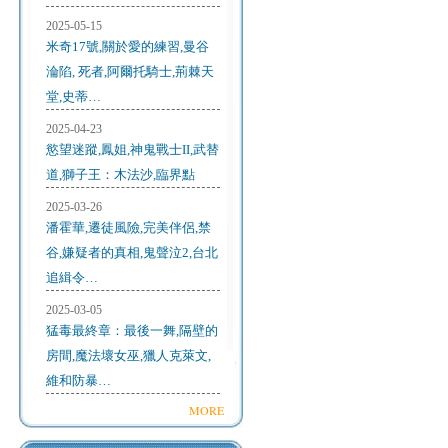
2025-05-15
米奇17號,關於愛的練習,曼谷
淪陷, 死者,阿爾托騎士,荊棘天
堂,史蒂…
2025-04-23
慾望迷蹤,鳳姐,神鬼戰士II,武替
道,獅子王：木法沙,臨界點
2025-03-26
潘霍華,遷徒風險,完美伴侶,禁
谷,嫌疑者的真相,鬼聲泣2,台北
追緝令…
2025-03-05
猛毒最終章：最後一舞,隔壁的
房間,魔法壞女巫,獵人克萊文,
維和防暴…
MORE