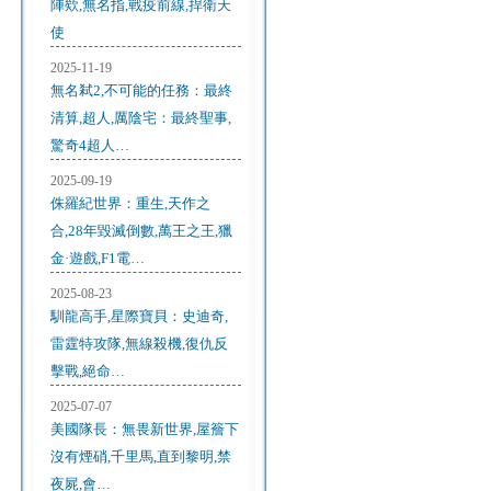
陣欸,無名指,戰疫前線,捍衛天
使
2025-11-19
無名弒2,不可能的任務：最終
清算,超人,厲陰宅：最終聖事,
驚奇4超人…
2025-09-19
侏羅紀世界：重生,天作之
合,28年毀滅倒數,萬王之王,獵
金·遊戲,F1電…
2025-08-23
馴龍高手,星際寶貝：史迪奇,
雷霆特攻隊,無線殺機,復仇反
擊戰,絕命…
2025-07-07
美國隊長：無畏新世界,屋簷下
沒有煙硝,千里馬,直到黎明,禁
夜屍,會…