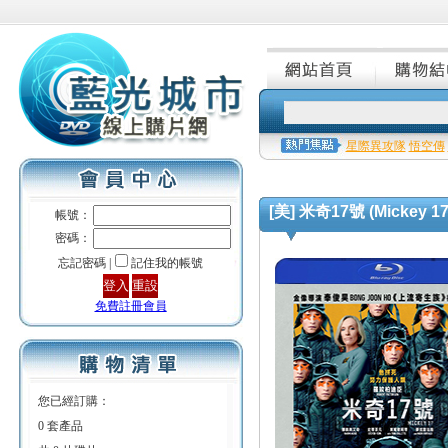
星際異攻隊
悟空傳
[美] 米奇17號 (Mickey 17
帳號：
密碼：
忘記密碼 |
記住我的帳號
免費註冊會員
您已經訂購：
0 套產品