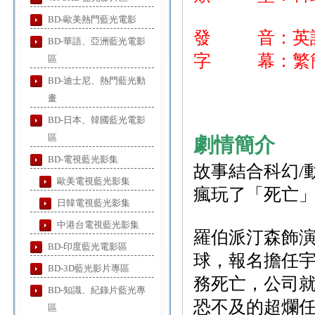
BD-歐美熱門藍光電影
發 音：英
BD-華語、亞洲藍光電影
字 幕：繁簡
區
BD-迪士尼、熱門藍光動
畫
BD-日本、韓國藍光電影
區
劇情簡介
BD-電視藍光影集
故事結合科幻/
歐美電視藍光影集
瘋玩了「死亡
日韓電視藍光影集
中港台電視藍光影集
羅伯派汀森飾
BD-印度藍光電影區
球，報名擔任
BD-3D藍光影片專區
務死亡，公司
BD-知識、紀錄片藍光專
恐不及的超爛
區