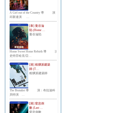
A Girl out of the Country 導 演：
邱新達演 …
[泰] 曼谷淪
陷 (Home …
曼谷淪陷
Home Sweet Home Rebirth 導 演：
史特芬哈克/亞…
[港] 粗獷派建築
師 (T…
粗獷派建築師
The Brutalist 導 演：布拉迪科
貝特演 …
[港] 窒息倒
數 (Last …
窒息倒數