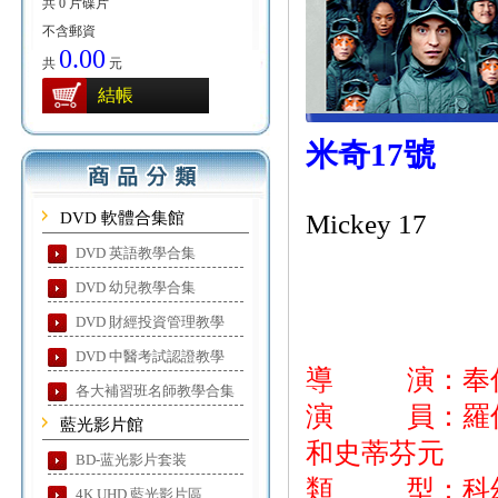
共 0 片碟片
不含郵資
0.00
共
元
結帳
米奇17號
DVD 軟體合集館
Mickey 17
DVD 英語教學合集
DVD 幼兒教學合集
DVD 財經投資管理教學
DVD 中醫考試認證教學
導 演：奉
各大補習班名師教學合集
演 員：羅伯派
藍光影片館
和史蒂芬元
BD-蓝光影片套装
類 型：科
4K UHD 藍光影片區