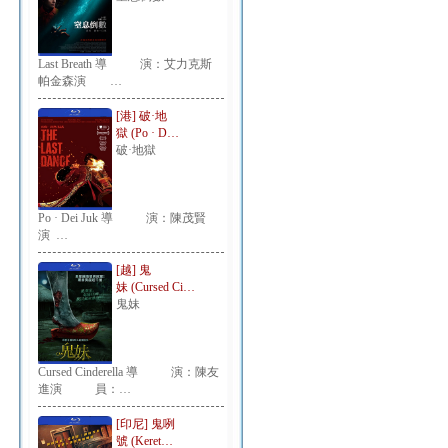
Last Breath 導 演：艾力克斯
帕金森演 …
[港] 破·地
獄 (Po · D…
破·地獄
Po · Dei Juk 導 演：陳茂賢
演 …
[越] 鬼
妹 (Cursed Ci…
鬼妹
Cursed Cinderella 導 演：陳友
進演 員：…
[印尼] 鬼咧
號 (Keret…