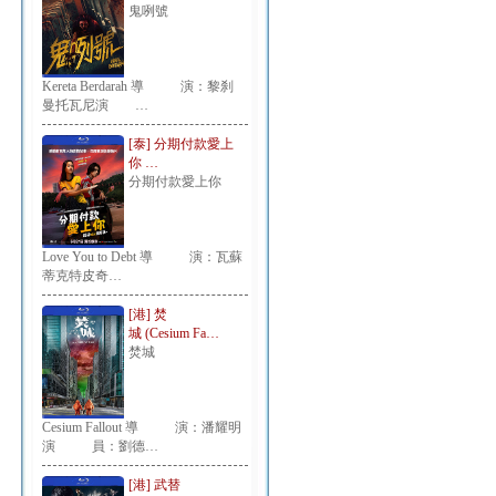
鬼咧號
Kereta Berdarah 導 演：黎刹
曼托瓦尼演 …
[泰] 分期付款愛上
你 …
分期付款愛上你
Love You to Debt 導 演：瓦蘇
蒂克特皮奇…
[港] 焚
城 (Cesium Fa…
焚城
Cesium Fallout 導 演：潘耀明
演 員：劉德…
[港] 武替