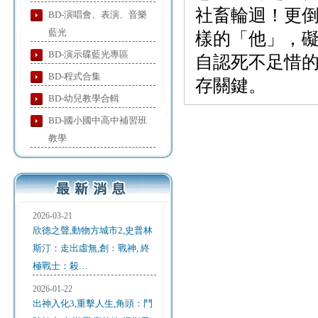
社畜輪迴！更
BD-演唱會、表演、音樂
藍光
樣的「他」，
BD-演示碟藍光專區
自認死不足惜
BD-程式合集
存關鍵。
BD-幼兒教學合輯
BD-國小國中高中補習班
教學
2026-03-21
欣德之聲,動物方城市2,史普林
斯汀：走出虛無,創：戰神, 終
極戰士：殺…
2026-01-22
出神入化3,重擊人生,角頭：鬥