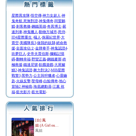
星際異攻隊
‧
悟空傳
‧
神力女超人
‧
神
鬼奇航 死無對證
‧
神鬼傳奇
‧
同盟鶼
鰈
‧
刺客教條
‧
鋼鐵英雄
‧
奇異博士
‧
屍
速列車
‧
神鬼獵人
‧
動物方城市
‧
死侍
‧
ID4星際重生
‧
蟻人
‧
侏羅紀世界
‧
大
賣空
‧
美國隊長3
‧
做我的奴隸
‧
絕命救
援
‧
全面攻佔２
‧
金牌拳手
‧
神鬼認證4
‧
吹夢巨人
‧
史帝夫賈伯斯
‧
攔截記憶
碼
‧
翻轉幸福
‧
野蠻正義
‧
鋼鐵麥斯
‧
終
極救援
‧
鐵達尼號
‧
飢餓遊戲
‧
大尾鱸
鰻2
‧
神鬼認證
‧
舞力對決2
‧
MIB星際
戰警3
‧
黑勢力
‧
公主與狩獵者
‧
心靈鑰
匙
‧
火線反擊
‧
聖母峰
‧
白鯨傳奇
‧
地心
冒險2 神秘島
‧
海底總動員
‧
江蕙 祝
福
‧
藍光影片
‧
藍光電影
‧
[台] 鳳
姐 (A Girl ou…
鳳姐