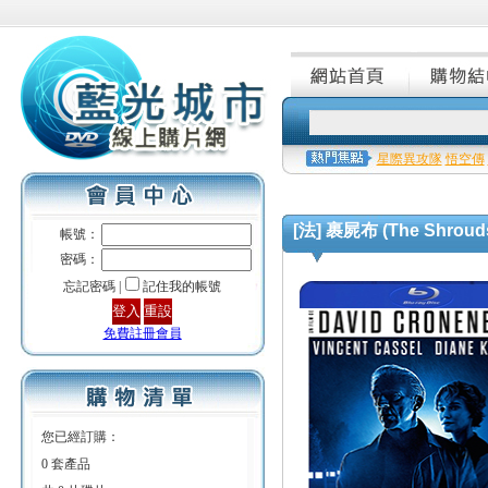
星際異攻隊
悟空傳
[法] 裹屍布 (The Shrouds
帳號：
密碼：
忘記密碼 |
記住我的帳號
免費註冊會員
您已經訂購：
0 套產品