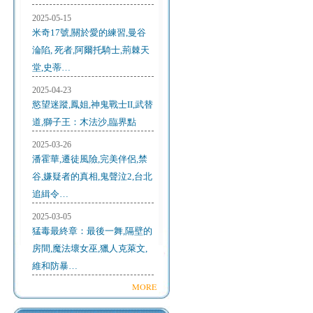
2025-05-15
米奇17號,關於愛的練習,曼谷
淪陷, 死者,阿爾托騎士,荊棘天
堂,史蒂…
2025-04-23
慾望迷蹤,鳳姐,神鬼戰士II,武替
道,獅子王：木法沙,臨界點
2025-03-26
潘霍華,遷徒風險,完美伴侶,禁
谷,嫌疑者的真相,鬼聲泣2,台北
追緝令…
2025-03-05
猛毒最終章：最後一舞,隔壁的
房間,魔法壞女巫,獵人克萊文,
維和防暴…
MORE