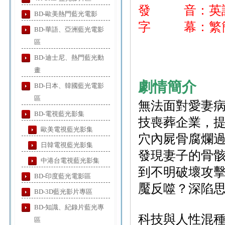
發 音：英
BD-歐美熱門藍光電影
字 幕：繁簡
BD-華語、亞洲藍光電影
區
BD-迪士尼、熱門藍光動
畫
劇情簡介
BD-日本、韓國藍光電影
區
無法面對愛妻
BD-電視藍光影集
技喪葬企業，
歐美電視藍光影集
穴內屍骨腐爛過
日韓電視藍光影集
發現妻子的骨
中港台電視藍光影集
到不明破壞攻擊
BD-印度藍光電影區
魘反噬？深陷
BD-3D藍光影片專區
BD-知識、紀錄片藍光專
科技與人性混
區