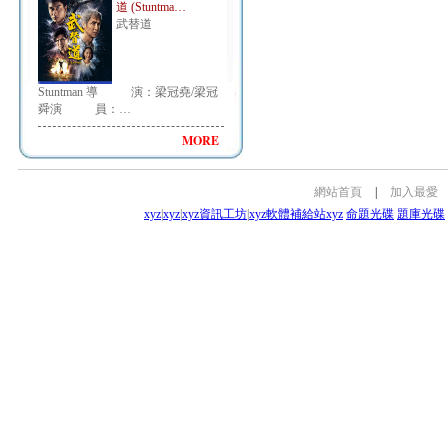
道 (Stuntma…
武替道
Stuntman 導 演：梁冠堯/梁冠
舜演 員：…
MORE
網站首頁
|
加入最愛
xyz
|
xyz
|
xyz資訊工坊
|
xyz軟體補給站
xyz
命題光碟
題庫光碟