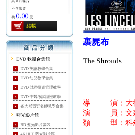
共 0 片碟片
不含郵資
0.00
共
元
結帳
裹屍布
DVD 軟體合集館
The Shrouds
DVD 英語教學合集
DVD 幼兒教學合集
DVD 財經投資管理教學
DVD 中醫考試認證教學
導 演：大
各大補習班名師教學合集
演 員：文森卡
藍光影片館
類 型：科幻
BD-蓝光影片套装
4K UHD 藍光影片區