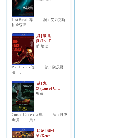
Last Breath 導 演：艾力克斯
帕金森演 …
[港] 破·地
獄 (Po · D…
破·地獄
Po · Dei Juk 導 演：陳茂賢
演 …
[越] 鬼
妹 (Cursed Ci…
鬼妹
Cursed Cinderella 導 演：陳友
進演 員：…
[印尼] 鬼咧
號 (Keret…