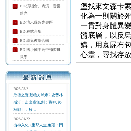
堡找來文森卡
BD-演唱會、表演、音樂
藍光
化為一則關於
BD-演示碟藍光專區
一貫對身體異
BD-程式合集
髓底層，以反
BD-幼兒教學合輯
媾，用裹屍布
BD-國小國中高中補習班
心靈，尋找存
教學
2026-03-21
欣德之聲,動物方城市2,史普林
斯汀：走出虛無,創：戰神, 終
極戰士：殺…
2026-01-22
出神入化3,重擊人生,角頭：鬥