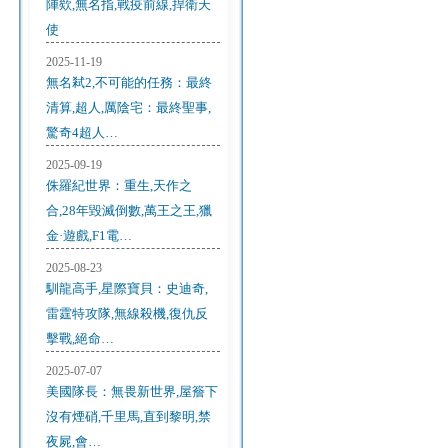
陣欸,無名指,戰疫前線,捍衛天
使
2025-11-19
無名弒2,不可能的任務：最終
清算,超人,厲陰宅：最終聖事,
驚奇4超人…
2025-09-19
侏羅紀世界：重生,天作之
合,28年毀滅倒數,萬王之王,獵
金·遊戲,F1電…
2025-08-23
馴龍高手,星際寶貝：史迪奇,
雷霆特攻隊,無線殺機,復仇反
擊戰,絕命…
2025-07-07
美國隊長：無畏新世界,屋簷下
沒有煙硝,千里馬,直到黎明,禁
夜屍,會…