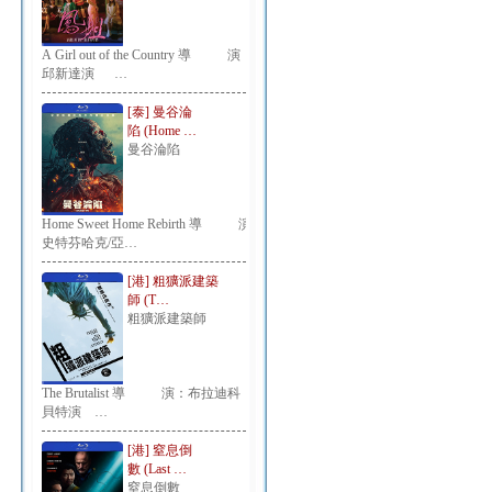
A Girl out of the Country 導 演：
邱新達演 …
[泰] 曼谷淪
陷 (Home …
曼谷淪陷
Home Sweet Home Rebirth 導 演：
史特芬哈克/亞…
[港] 粗獷派建築
師 (T…
粗獷派建築師
The Brutalist 導 演：布拉迪科
貝特演 …
[港] 窒息倒
數 (Last …
窒息倒數