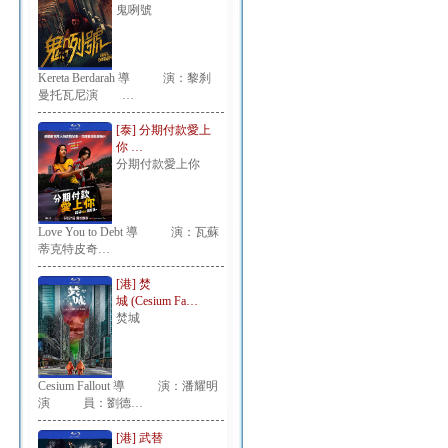
鬼咧號
Kereta Berdarah 導 演：黎刹
曼托瓦尼演 …
[泰] 分期付款愛上
你 …
分期付款愛上你
Love You to Debt 導 演：瓦蘇
蒂克特皮奇…
[港] 焚
城 (Cesium Fa…
焚城
Cesium Fallout 導 演：潘耀明
演 員：劉德…
[港] 武替