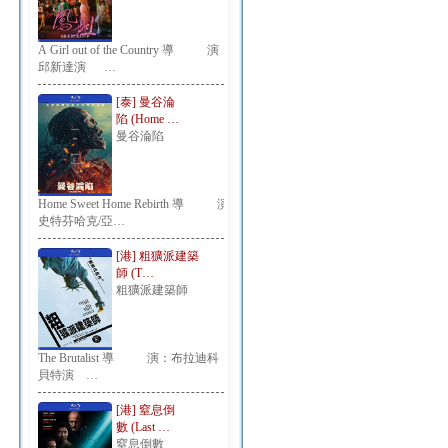
A Girl out of the Country 導 演：
邱新達演 …
[泰] 曼谷淪
陷 (Home …
曼谷淪陷
Home Sweet Home Rebirth 導 演：
史特芬哈克/亞…
[港] 粗獷派建築
師 (T…
粗獷派建築師
The Brutalist 導 演：布拉迪科
貝特演 …
[港] 窒息倒
數 (Last …
窒息倒數