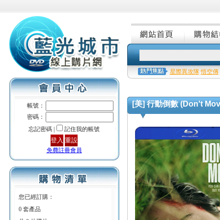
星際異攻隊
悟空傳
[美] 行動倒數 (Don't Move
帳號：
密碼：
忘記密碼 |
記住我的帳號
免費註冊會員
您已經訂購：
0 套產品