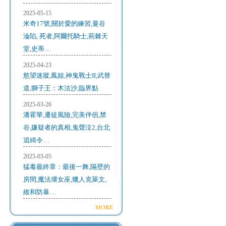
2025-05-15
米奇17號,關於愛的練習,曼谷
淪陷, 死者,阿爾托騎士,荊棘天
堂,史蒂…
2025-04-23
慾望迷蹤,鳳姐,神鬼戰士II,武替
道,獅子王：木法沙,臨界點
2025-03-26
潘霍華,遷徒風險,完美伴侶,禁
谷,嫌疑者的真相,鬼聲泣2,台北
追緝令…
2025-03-05
猛毒最終章：最後一舞,隔壁的
房間,魔法壞女巫,獵人克萊文,
維和防暴…
MORE