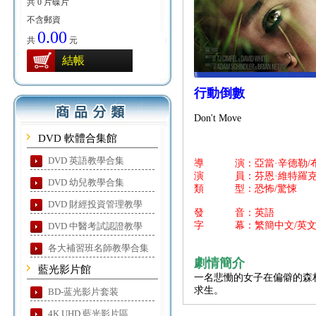
共 0 片碟片
不含郵資
0.00
共
元
結帳
行動倒數
Don't Move
DVD 軟體合集館
DVD 英語教學合集
導 演：亞當·辛德勒/布
演 員：芬恩·維特羅克/
DVD 幼兒教學合集
類 型：恐怖/驚悚
DVD 財經投資管理教學
發 音：英語
字 幕：繁簡中文/英
DVD 中醫考試認證教學
各大補習班名師教學合集
劇情簡介
藍光影片館
一名悲慟的女子在偏僻的森
求生。
BD-蓝光影片套装
4K UHD 藍光影片區