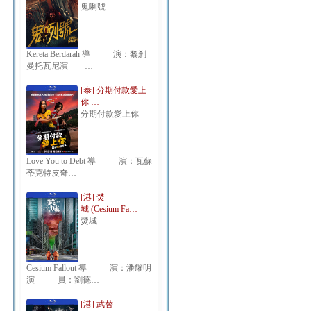
鬼咧號
Kereta Berdarah 導 演：黎刹
曼托瓦尼演 …
[泰] 分期付款愛上
你 …
分期付款愛上你
Love You to Debt 導 演：瓦蘇
蒂克特皮奇…
[港] 焚
城 (Cesium Fa…
焚城
Cesium Fallout 導 演：潘耀明
演 員：劉德…
[港] 武替