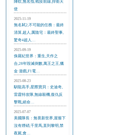
陣欸,無名指,戰疫前線,捍衛天
使
2025-11-19
無名弒2,不可能的任務：最終
清算,超人,厲陰宅：最終聖事,
驚奇4超人…
2025-09-19
侏羅紀世界：重生,天作之
合,28年毀滅倒數,萬王之王,獵
金·遊戲,F1電…
2025-08-23
馴龍高手,星際寶貝：史迪奇,
雷霆特攻隊,無線殺機,復仇反
擊戰,絕命…
2025-07-07
美國隊長：無畏新世界,屋簷下
沒有煙硝,千里馬,直到黎明,禁
夜屍,會…