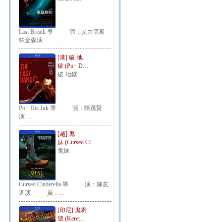
Last Breath 導 演：艾力克斯
帕金森演 …
[港] 破·地
獄 (Po · D…
破·地獄
Po · Dei Juk 導 演：陳茂賢
演 …
[越] 鬼
妹 (Cursed Ci…
鬼妹
Cursed Cinderella 導 演：陳友
進演 員：…
[印尼] 鬼咧
號 (Keret…