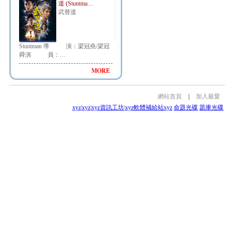
道 (Stuntma…
武替道
Stuntman 導 演：梁冠堯/梁冠
舜演 員：…
MORE
網站首頁
|
加入最愛
xyz
|
xyz
|
xyz資訊工坊
|
xyz軟體補給站
xyz
命題光碟
題庫光碟