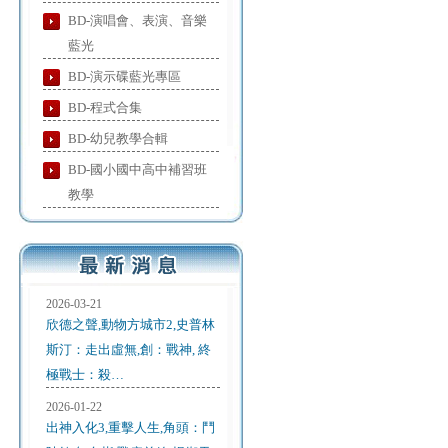
BD-演唱會、表演、音樂
藍光
BD-演示碟藍光專區
BD-程式合集
BD-幼兒教學合輯
BD-國小國中高中補習班
教學
2026-03-21
欣德之聲,動物方城市2,史普林
斯汀：走出虛無,創：戰神, 終
極戰士：殺…
2026-01-22
出神入化3,重擊人生,角頭：鬥