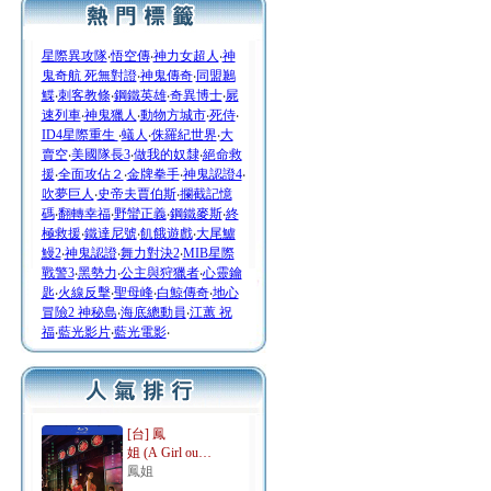
星際異攻隊
‧
悟空傳
‧
神力女超人
‧
神
鬼奇航 死無對證
‧
神鬼傳奇
‧
同盟鶼
鰈
‧
刺客教條
‧
鋼鐵英雄
‧
奇異博士
‧
屍
速列車
‧
神鬼獵人
‧
動物方城市
‧
死侍
‧
ID4星際重生
‧
蟻人
‧
侏羅紀世界
‧
大
賣空
‧
美國隊長3
‧
做我的奴隸
‧
絕命救
援
‧
全面攻佔２
‧
金牌拳手
‧
神鬼認證4
‧
吹夢巨人
‧
史帝夫賈伯斯
‧
攔截記憶
碼
‧
翻轉幸福
‧
野蠻正義
‧
鋼鐵麥斯
‧
終
極救援
‧
鐵達尼號
‧
飢餓遊戲
‧
大尾鱸
鰻2
‧
神鬼認證
‧
舞力對決2
‧
MIB星際
戰警3
‧
黑勢力
‧
公主與狩獵者
‧
心靈鑰
匙
‧
火線反擊
‧
聖母峰
‧
白鯨傳奇
‧
地心
冒險2 神秘島
‧
海底總動員
‧
江蕙 祝
福
‧
藍光影片
‧
藍光電影
‧
[台] 鳳
姐 (A Girl ou…
鳳姐